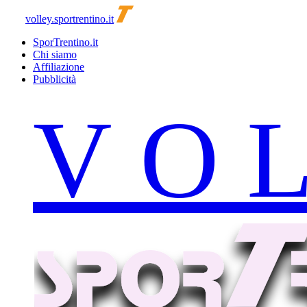
volley.sportrentino.it
SporTrentino.it
Chi siamo
Affiliazione
Pubblicità