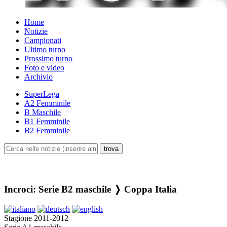
Home
Notizie
Campionati
Ultimo turno
Prossimo turno
Foto e video
Archivio
SuperLega
A2 Femminile
B Maschile
B1 Femminile
B2 Femminile
Incroci: Serie B2 maschile ❭ Coppa Italia
Stagione 2011-2012