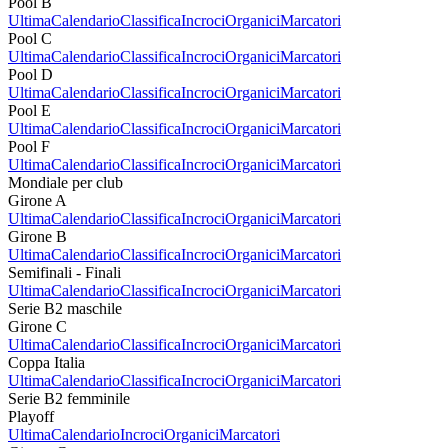
Pool B
Ultima
Calendario
Classifica
Incroci
Organici
Marcatori
Pool C
Ultima
Calendario
Classifica
Incroci
Organici
Marcatori
Pool D
Ultima
Calendario
Classifica
Incroci
Organici
Marcatori
Pool E
Ultima
Calendario
Classifica
Incroci
Organici
Marcatori
Pool F
Ultima
Calendario
Classifica
Incroci
Organici
Marcatori
Mondiale per club
Girone A
Ultima
Calendario
Classifica
Incroci
Organici
Marcatori
Girone B
Ultima
Calendario
Classifica
Incroci
Organici
Marcatori
Semifinali - Finali
Ultima
Calendario
Classifica
Incroci
Organici
Marcatori
Serie B2 maschile
Girone C
Ultima
Calendario
Classifica
Incroci
Organici
Marcatori
Coppa Italia
Ultima
Calendario
Classifica
Incroci
Organici
Marcatori
Serie B2 femminile
Playoff
Ultima
Calendario
Incroci
Organici
Marcatori