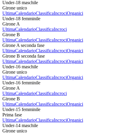
Under-18 maschile
Girone unico
Ultima
Calendario
Classifica
Incroci
Organici
Under-18 femminile
Girone A
Ultima
Calendario
Classifica
Incroci
Girone B
Ultima
Calendario
Classifica
Incroci
Organici
Girone A seconda fase
Ultima
Calendario
Classifica
Incroci
Organici
Girone B seconda fase
Ultima
Calendario
Classifica
Incroci
Organici
Under-16 maschile
Girone unico
Ultima
Calendario
Classifica
Incroci
Organici
Under-16 femminile
Girone A
Ultima
Calendario
Classifica
Incroci
Girone B
Ultima
Calendario
Classifica
Incroci
Organici
Under-15 femminile
Prima fase
Ultima
Calendario
Classifica
Incroci
Organici
Under-14 maschile
Girone unico