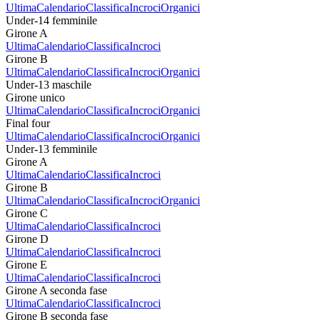
Ultima
Calendario
Classifica
Incroci
Organici
Under-14 femminile
Girone A
Ultima
Calendario
Classifica
Incroci
Girone B
Ultima
Calendario
Classifica
Incroci
Organici
Under-13 maschile
Girone unico
Ultima
Calendario
Classifica
Incroci
Organici
Final four
Ultima
Calendario
Classifica
Incroci
Organici
Under-13 femminile
Girone A
Ultima
Calendario
Classifica
Incroci
Girone B
Ultima
Calendario
Classifica
Incroci
Organici
Girone C
Ultima
Calendario
Classifica
Incroci
Girone D
Ultima
Calendario
Classifica
Incroci
Girone E
Ultima
Calendario
Classifica
Incroci
Girone A seconda fase
Ultima
Calendario
Classifica
Incroci
Girone B seconda fase