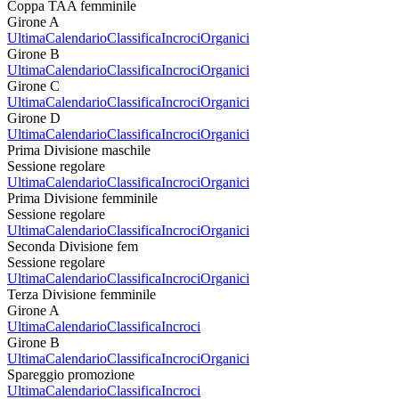
Coppa TAA femminile
Girone A
Ultima
Calendario
Classifica
Incroci
Organici
Girone B
Ultima
Calendario
Classifica
Incroci
Organici
Girone C
Ultima
Calendario
Classifica
Incroci
Organici
Girone D
Ultima
Calendario
Classifica
Incroci
Organici
Prima Divisione maschile
Sessione regolare
Ultima
Calendario
Classifica
Incroci
Organici
Prima Divisione femminile
Sessione regolare
Ultima
Calendario
Classifica
Incroci
Organici
Seconda Divisione fem
Sessione regolare
Ultima
Calendario
Classifica
Incroci
Organici
Terza Divisione femminile
Girone A
Ultima
Calendario
Classifica
Incroci
Girone B
Ultima
Calendario
Classifica
Incroci
Organici
Spareggio promozione
Ultima
Calendario
Classifica
Incroci