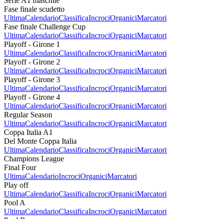
Serie A1 maschile
Fase finale scudetto
Ultima
Calendario
Classifica
Incroci
Organici
Marcatori
Fase finale Challenge Cup
Ultima
Calendario
Classifica
Incroci
Organici
Marcatori
Playoff - Girone 1
Ultima
Calendario
Classifica
Incroci
Organici
Marcatori
Playoff - Girone 2
Ultima
Calendario
Classifica
Incroci
Organici
Marcatori
Playoff - Girone 3
Ultima
Calendario
Classifica
Incroci
Organici
Marcatori
Playoff - Girone 4
Ultima
Calendario
Classifica
Incroci
Organici
Marcatori
Regular Season
Ultima
Calendario
Classifica
Incroci
Organici
Marcatori
Coppa Italia A1
Del Monte Coppa Italia
Ultima
Calendario
Classifica
Incroci
Organici
Marcatori
Champions League
Final Four
Ultima
Calendario
Incroci
Organici
Marcatori
Play off
Ultima
Calendario
Classifica
Incroci
Organici
Marcatori
Pool A
Ultima
Calendario
Classifica
Incroci
Organici
Marcatori