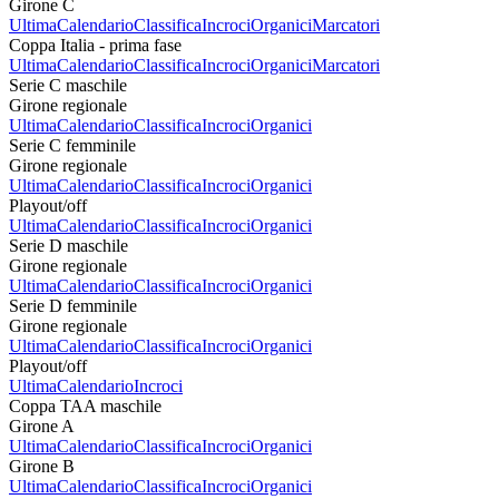
Girone C
Ultima
Calendario
Classifica
Incroci
Organici
Marcatori
Coppa Italia - prima fase
Ultima
Calendario
Classifica
Incroci
Organici
Marcatori
Serie C maschile
Girone regionale
Ultima
Calendario
Classifica
Incroci
Organici
Serie C femminile
Girone regionale
Ultima
Calendario
Classifica
Incroci
Organici
Playout/off
Ultima
Calendario
Classifica
Incroci
Organici
Serie D maschile
Girone regionale
Ultima
Calendario
Classifica
Incroci
Organici
Serie D femminile
Girone regionale
Ultima
Calendario
Classifica
Incroci
Organici
Playout/off
Ultima
Calendario
Incroci
Coppa TAA maschile
Girone A
Ultima
Calendario
Classifica
Incroci
Organici
Girone B
Ultima
Calendario
Classifica
Incroci
Organici