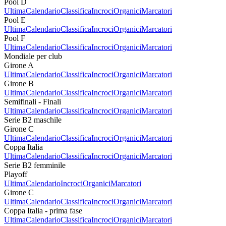
Pool D
Ultima
Calendario
Classifica
Incroci
Organici
Marcatori
Pool E
Ultima
Calendario
Classifica
Incroci
Organici
Marcatori
Pool F
Ultima
Calendario
Classifica
Incroci
Organici
Marcatori
Mondiale per club
Girone A
Ultima
Calendario
Classifica
Incroci
Organici
Marcatori
Girone B
Ultima
Calendario
Classifica
Incroci
Organici
Marcatori
Semifinali - Finali
Ultima
Calendario
Classifica
Incroci
Organici
Marcatori
Serie B2 maschile
Girone C
Ultima
Calendario
Classifica
Incroci
Organici
Marcatori
Coppa Italia
Ultima
Calendario
Classifica
Incroci
Organici
Marcatori
Serie B2 femminile
Playoff
Ultima
Calendario
Incroci
Organici
Marcatori
Girone C
Ultima
Calendario
Classifica
Incroci
Organici
Marcatori
Coppa Italia - prima fase
Ultima
Calendario
Classifica
Incroci
Organici
Marcatori