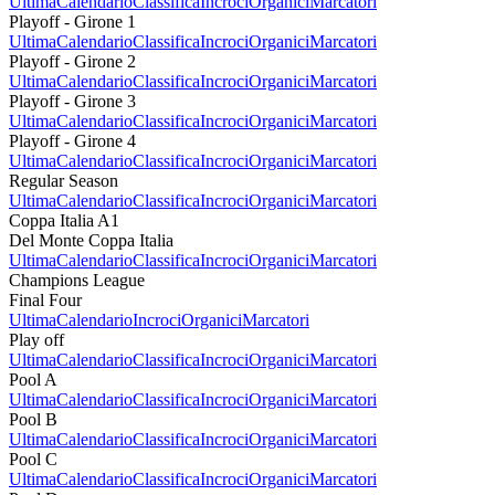
Ultima
Calendario
Classifica
Incroci
Organici
Marcatori
Playoff - Girone 1
Ultima
Calendario
Classifica
Incroci
Organici
Marcatori
Playoff - Girone 2
Ultima
Calendario
Classifica
Incroci
Organici
Marcatori
Playoff - Girone 3
Ultima
Calendario
Classifica
Incroci
Organici
Marcatori
Playoff - Girone 4
Ultima
Calendario
Classifica
Incroci
Organici
Marcatori
Regular Season
Ultima
Calendario
Classifica
Incroci
Organici
Marcatori
Coppa Italia A1
Del Monte Coppa Italia
Ultima
Calendario
Classifica
Incroci
Organici
Marcatori
Champions League
Final Four
Ultima
Calendario
Incroci
Organici
Marcatori
Play off
Ultima
Calendario
Classifica
Incroci
Organici
Marcatori
Pool A
Ultima
Calendario
Classifica
Incroci
Organici
Marcatori
Pool B
Ultima
Calendario
Classifica
Incroci
Organici
Marcatori
Pool C
Ultima
Calendario
Classifica
Incroci
Organici
Marcatori