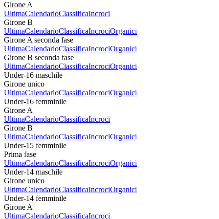
Girone A
Ultima
Calendario
Classifica
Incroci
Girone B
Ultima
Calendario
Classifica
Incroci
Organici
Girone A seconda fase
Ultima
Calendario
Classifica
Incroci
Organici
Girone B seconda fase
Ultima
Calendario
Classifica
Incroci
Organici
Under-16 maschile
Girone unico
Ultima
Calendario
Classifica
Incroci
Organici
Under-16 femminile
Girone A
Ultima
Calendario
Classifica
Incroci
Girone B
Ultima
Calendario
Classifica
Incroci
Organici
Under-15 femminile
Prima fase
Ultima
Calendario
Classifica
Incroci
Organici
Under-14 maschile
Girone unico
Ultima
Calendario
Classifica
Incroci
Organici
Under-14 femminile
Girone A
Ultima
Calendario
Classifica
Incroci