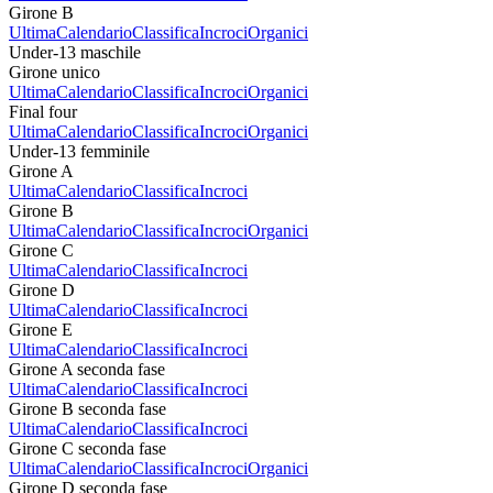
Girone B
Ultima
Calendario
Classifica
Incroci
Organici
Under-13 maschile
Girone unico
Ultima
Calendario
Classifica
Incroci
Organici
Final four
Ultima
Calendario
Classifica
Incroci
Organici
Under-13 femminile
Girone A
Ultima
Calendario
Classifica
Incroci
Girone B
Ultima
Calendario
Classifica
Incroci
Organici
Girone C
Ultima
Calendario
Classifica
Incroci
Girone D
Ultima
Calendario
Classifica
Incroci
Girone E
Ultima
Calendario
Classifica
Incroci
Girone A seconda fase
Ultima
Calendario
Classifica
Incroci
Girone B seconda fase
Ultima
Calendario
Classifica
Incroci
Girone C seconda fase
Ultima
Calendario
Classifica
Incroci
Organici
Girone D seconda fase