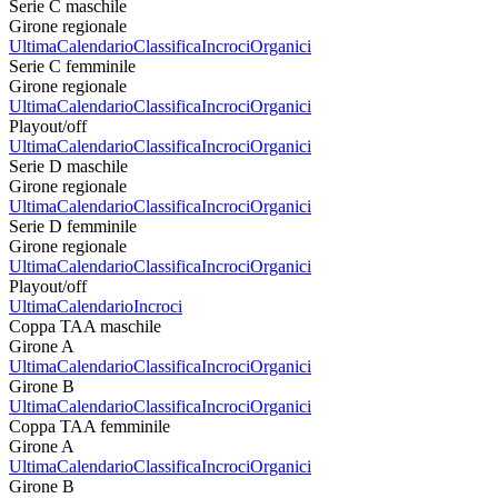
Serie C maschile
Girone regionale
Ultima
Calendario
Classifica
Incroci
Organici
Serie C femminile
Girone regionale
Ultima
Calendario
Classifica
Incroci
Organici
Playout/off
Ultima
Calendario
Classifica
Incroci
Organici
Serie D maschile
Girone regionale
Ultima
Calendario
Classifica
Incroci
Organici
Serie D femminile
Girone regionale
Ultima
Calendario
Classifica
Incroci
Organici
Playout/off
Ultima
Calendario
Incroci
Coppa TAA maschile
Girone A
Ultima
Calendario
Classifica
Incroci
Organici
Girone B
Ultima
Calendario
Classifica
Incroci
Organici
Coppa TAA femminile
Girone A
Ultima
Calendario
Classifica
Incroci
Organici
Girone B