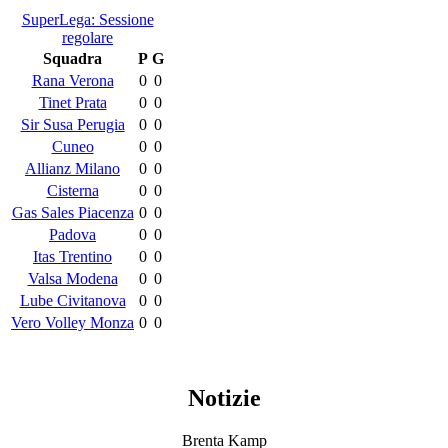
SuperLega: Sessione
regolare
Squadra
P
G
Rana Verona
0
0
Tinet Prata
0
0
Sir Susa Perugia
0
0
Cuneo
0
0
Allianz Milano
0
0
Cisterna
0
0
Gas Sales Piacenza
0
0
Padova
0
0
Itas Trentino
0
0
Valsa Modena
0
0
Lube Civitanova
0
0
Vero Volley Monza
0
0
Notizie
Brenta Kamp