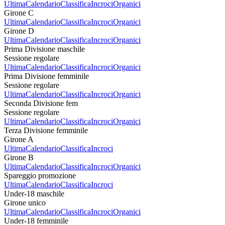
Ultima
Calendario
Classifica
Incroci
Organici
Girone C
Ultima
Calendario
Classifica
Incroci
Organici
Girone D
Ultima
Calendario
Classifica
Incroci
Organici
Prima Divisione maschile
Sessione regolare
Ultima
Calendario
Classifica
Incroci
Organici
Prima Divisione femminile
Sessione regolare
Ultima
Calendario
Classifica
Incroci
Organici
Seconda Divisione fem
Sessione regolare
Ultima
Calendario
Classifica
Incroci
Organici
Terza Divisione femminile
Girone A
Ultima
Calendario
Classifica
Incroci
Girone B
Ultima
Calendario
Classifica
Incroci
Organici
Spareggio promozione
Ultima
Calendario
Classifica
Incroci
Under-18 maschile
Girone unico
Ultima
Calendario
Classifica
Incroci
Organici
Under-18 femminile