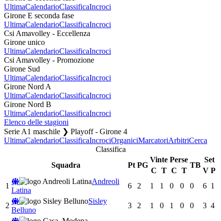
Ultima
Calendario
Classifica
Incroci
Girone E seconda fase
Ultima
Calendario
Classifica
Incroci
Csi Amavolley - Eccellenza
Girone unico
Ultima
Calendario
Classifica
Incroci
Csi Amavolley - Promozione
Girone Sud
Ultima
Calendario
Classifica
Incroci
Girone Nord A
Ultima
Calendario
Classifica
Incroci
Girone Nord B
Ultima
Calendario
Classifica
Incroci
Elenco delle stagioni
Serie A1 maschile ❯ Playoff - Girone 4
Ultima
Calendario
Classifica
Incroci
Organici
Marcatori
Arbitri
Cerca
Classifica
Vinte
Perse
Set
Squadra
Pt
PG
TB
C
T
C
T
V
P
Andreoli
1
6
2
1
1
0
0
0
6
1
Latina
Sisley
2
3
2
1
0
1
0
0
3
4
Belluno