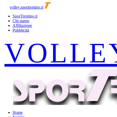
volley.sportrentino.it
SporTrentino.it
Chi siamo
Affiliazione
Pubblicità
Home