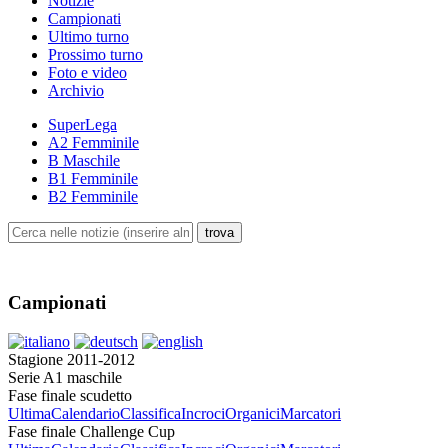
Notizie
Campionati
Ultimo turno
Prossimo turno
Foto e video
Archivio
SuperLega
A2 Femminile
B Maschile
B1 Femminile
B2 Femminile
Campionati
Stagione 2011-2012
Serie A1 maschile
Fase finale scudetto
Ultima
Calendario
Classifica
Incroci
Organici
Marcatori
Fase finale Challenge Cup