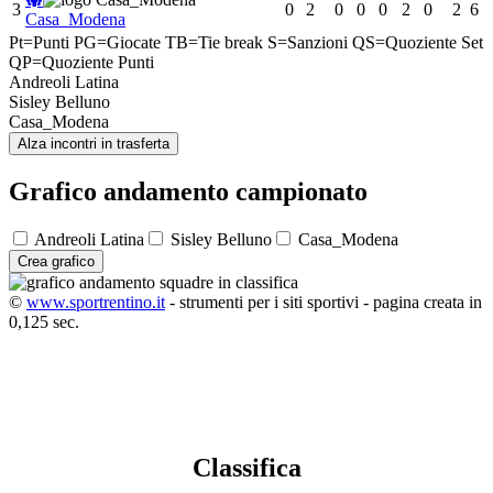
3
0
2
0
0
0
2
0
2
6
Casa_Modena
Pt=Punti
PG=Giocate
TB=Tie break
S=Sanzioni
QS=Quoziente Set
QP=Quoziente Punti
Andreoli Latina
Sisley Belluno
Casa_Modena
Alza incontri in trasferta
Grafico andamento campionato
Andreoli Latina
Sisley Belluno
Casa_Modena
Crea grafico
©
www.sportrentino.it
- strumenti per i siti sportivi - pagina creata in
0,125 sec.
Classifica