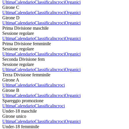
Ultima
Calendario
Classifica
Incroci
Organici
Girone C
Ultima
Calendario
Classifica
Incroci
Organici
Girone D
Ultima
Calendario
Classifica
Incroci
Organici
Prima Divisione maschile
Sessione regolare
Ultima
Calendario
Classifica
Incroci
Organici
Prima Divisione femminile
Sessione regolare
Ultima
Calendario
Classifica
Incroci
Organici
Seconda Divisione fem
Sessione regolare
Ultima
Calendario
Classifica
Incroci
Organici
Terza Divisione femminile
Girone A
Ultima
Calendario
Classifica
Incroci
Girone B
Ultima
Calendario
Classifica
Incroci
Organici
Spareggio promozione
Ultima
Calendario
Classifica
Incroci
Under-18 maschile
Girone unico
Ultima
Calendario
Classifica
Incroci
Organici
Under-18 femminile