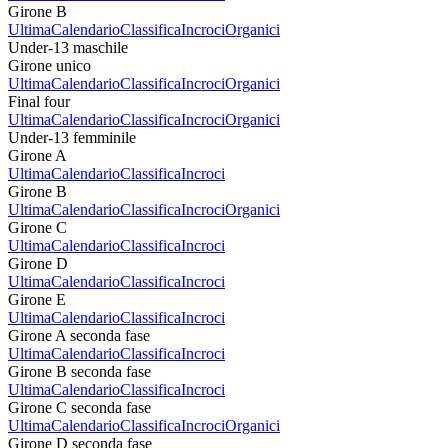
Girone B
Ultima
Calendario
Classifica
Incroci
Organici
Under-13 maschile
Girone unico
Ultima
Calendario
Classifica
Incroci
Organici
Final four
Ultima
Calendario
Classifica
Incroci
Organici
Under-13 femminile
Girone A
Ultima
Calendario
Classifica
Incroci
Girone B
Ultima
Calendario
Classifica
Incroci
Organici
Girone C
Ultima
Calendario
Classifica
Incroci
Girone D
Ultima
Calendario
Classifica
Incroci
Girone E
Ultima
Calendario
Classifica
Incroci
Girone A seconda fase
Ultima
Calendario
Classifica
Incroci
Girone B seconda fase
Ultima
Calendario
Classifica
Incroci
Girone C seconda fase
Ultima
Calendario
Classifica
Incroci
Organici
Girone D seconda fase