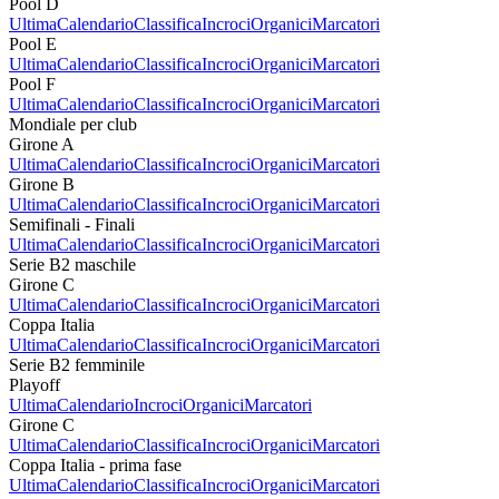
Pool D
Ultima
Calendario
Classifica
Incroci
Organici
Marcatori
Pool E
Ultima
Calendario
Classifica
Incroci
Organici
Marcatori
Pool F
Ultima
Calendario
Classifica
Incroci
Organici
Marcatori
Mondiale per club
Girone A
Ultima
Calendario
Classifica
Incroci
Organici
Marcatori
Girone B
Ultima
Calendario
Classifica
Incroci
Organici
Marcatori
Semifinali - Finali
Ultima
Calendario
Classifica
Incroci
Organici
Marcatori
Serie B2 maschile
Girone C
Ultima
Calendario
Classifica
Incroci
Organici
Marcatori
Coppa Italia
Ultima
Calendario
Classifica
Incroci
Organici
Marcatori
Serie B2 femminile
Playoff
Ultima
Calendario
Incroci
Organici
Marcatori
Girone C
Ultima
Calendario
Classifica
Incroci
Organici
Marcatori
Coppa Italia - prima fase
Ultima
Calendario
Classifica
Incroci
Organici
Marcatori