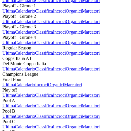
Ultima
Calendario
Classifica
Incroci
Organici
Marcatori
Playoff - Girone 1
Ultima
Calendario
Classifica
Incroci
Organici
Marcatori
Playoff - Girone 2
Ultima
Calendario
Classifica
Incroci
Organici
Marcatori
Playoff - Girone 3
Ultima
Calendario
Classifica
Incroci
Organici
Marcatori
Playoff - Girone 4
Ultima
Calendario
Classifica
Incroci
Organici
Marcatori
Regular Season
Ultima
Calendario
Classifica
Incroci
Organici
Marcatori
Coppa Italia A1
Del Monte Coppa Italia
Ultima
Calendario
Classifica
Incroci
Organici
Marcatori
Champions League
Final Four
Ultima
Calendario
Incroci
Organici
Marcatori
Play off
Ultima
Calendario
Classifica
Incroci
Organici
Marcatori
Pool A
Ultima
Calendario
Classifica
Incroci
Organici
Marcatori
Pool B
Ultima
Calendario
Classifica
Incroci
Organici
Marcatori
Pool C
Ultima
Calendario
Classifica
Incroci
Organici
Marcatori