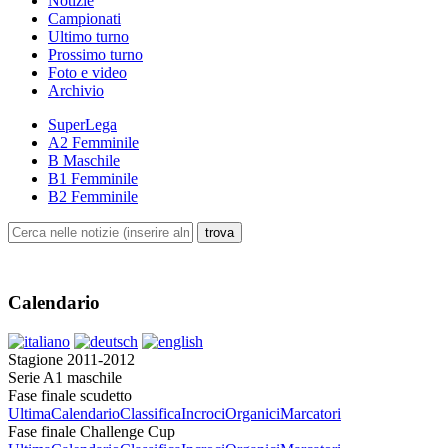
Notizie
Campionati
Ultimo turno
Prossimo turno
Foto e video
Archivio
SuperLega
A2 Femminile
B Maschile
B1 Femminile
B2 Femminile
Calendario
Stagione 2011-2012
Serie A1 maschile
Fase finale scudetto
Ultima
Calendario
Classifica
Incroci
Organici
Marcatori
Fase finale Challenge Cup