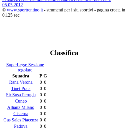
05.05.2012
©
www.sportrentino.it
- strumenti per i siti sportivi - pagina creata in
0,125 sec.
Classifica
SuperLega: Sessione
regolare
Squadra
P
G
Rana Verona
0
0
Tinet Prata
0
0
Sir Susa Perugia
0
0
Cuneo
0
0
Allianz Milano
0
0
Cisterna
0
0
Gas Sales Piacenza
0
0
Padova
0
0