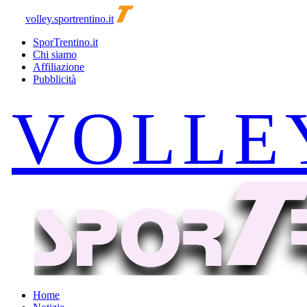
volley.sportrentino.it
SporTrentino.it
Chi siamo
Affiliazione
Pubblicità
Home