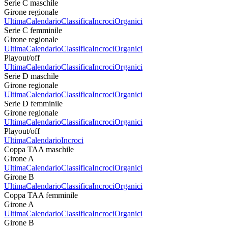
Serie C maschile
Girone regionale
Ultima
Calendario
Classifica
Incroci
Organici
Serie C femminile
Girone regionale
Ultima
Calendario
Classifica
Incroci
Organici
Playout/off
Ultima
Calendario
Classifica
Incroci
Organici
Serie D maschile
Girone regionale
Ultima
Calendario
Classifica
Incroci
Organici
Serie D femminile
Girone regionale
Ultima
Calendario
Classifica
Incroci
Organici
Playout/off
Ultima
Calendario
Incroci
Coppa TAA maschile
Girone A
Ultima
Calendario
Classifica
Incroci
Organici
Girone B
Ultima
Calendario
Classifica
Incroci
Organici
Coppa TAA femminile
Girone A
Ultima
Calendario
Classifica
Incroci
Organici
Girone B