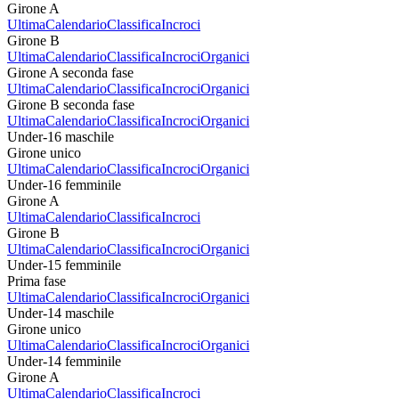
Girone A
Ultima
Calendario
Classifica
Incroci
Girone B
Ultima
Calendario
Classifica
Incroci
Organici
Girone A seconda fase
Ultima
Calendario
Classifica
Incroci
Organici
Girone B seconda fase
Ultima
Calendario
Classifica
Incroci
Organici
Under-16 maschile
Girone unico
Ultima
Calendario
Classifica
Incroci
Organici
Under-16 femminile
Girone A
Ultima
Calendario
Classifica
Incroci
Girone B
Ultima
Calendario
Classifica
Incroci
Organici
Under-15 femminile
Prima fase
Ultima
Calendario
Classifica
Incroci
Organici
Under-14 maschile
Girone unico
Ultima
Calendario
Classifica
Incroci
Organici
Under-14 femminile
Girone A
Ultima
Calendario
Classifica
Incroci