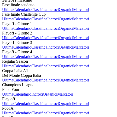
Serie A1 maschile
Fase finale scudetto
Ultima
Calendario
Classifica
Incroci
Organici
Marcatori
Fase finale Challenge Cup
Ultima
Calendario
Classifica
Incroci
Organici
Marcatori
Playoff - Girone 1
Ultima
Calendario
Classifica
Incroci
Organici
Marcatori
Playoff - Girone 2
Ultima
Calendario
Classifica
Incroci
Organici
Marcatori
Playoff - Girone 3
Ultima
Calendario
Classifica
Incroci
Organici
Marcatori
Playoff - Girone 4
Ultima
Calendario
Classifica
Incroci
Organici
Marcatori
Regular Season
Ultima
Calendario
Classifica
Incroci
Organici
Marcatori
Coppa Italia A1
Del Monte Coppa Italia
Ultima
Calendario
Classifica
Incroci
Organici
Marcatori
Champions League
Final Four
Ultima
Calendario
Incroci
Organici
Marcatori
Play off
Ultima
Calendario
Classifica
Incroci
Organici
Marcatori
Pool A
Ultima
Calendario
Classifica
Incroci
Organici
Marcatori