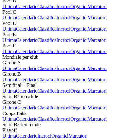
Pool B
Ultima
Calendario
Classifica
Incroci
Organici
Marcatori
Pool C
Ultima
Calendario
Classifica
Incroci
Organici
Marcatori
Pool D
Ultima
Calendario
Classifica
Incroci
Organici
Marcatori
Pool E
Ultima
Calendario
Classifica
Incroci
Organici
Marcatori
Pool F
Ultima
Calendario
Classifica
Incroci
Organici
Marcatori
Mondiale per club
Girone A
Ultima
Calendario
Classifica
Incroci
Organici
Marcatori
Girone B
Ultima
Calendario
Classifica
Incroci
Organici
Marcatori
Semifinali - Finali
Ultima
Calendario
Classifica
Incroci
Organici
Marcatori
Serie B2 maschile
Girone C
Ultima
Calendario
Classifica
Incroci
Organici
Marcatori
Coppa Italia
Ultima
Calendario
Classifica
Incroci
Organici
Marcatori
Serie B2 femminile
Playoff
Ultima
Calendario
Incroci
Organici
Marcatori