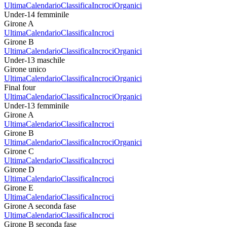
Ultima
Calendario
Classifica
Incroci
Organici
Under-14 femminile
Girone A
Ultima
Calendario
Classifica
Incroci
Girone B
Ultima
Calendario
Classifica
Incroci
Organici
Under-13 maschile
Girone unico
Ultima
Calendario
Classifica
Incroci
Organici
Final four
Ultima
Calendario
Classifica
Incroci
Organici
Under-13 femminile
Girone A
Ultima
Calendario
Classifica
Incroci
Girone B
Ultima
Calendario
Classifica
Incroci
Organici
Girone C
Ultima
Calendario
Classifica
Incroci
Girone D
Ultima
Calendario
Classifica
Incroci
Girone E
Ultima
Calendario
Classifica
Incroci
Girone A seconda fase
Ultima
Calendario
Classifica
Incroci
Girone B seconda fase