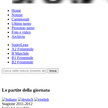
Home
Notizie
Campionati
Ultimo turno
Prossimo turno
Foto e video
Archivio
SuperLega
A2 Femminile
B Maschile
B1 Femminile
B2 Femminile
Le partite della giornata
Stagione 2011-2012