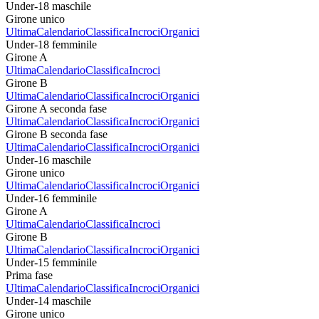
Under-18 maschile
Girone unico
Ultima
Calendario
Classifica
Incroci
Organici
Under-18 femminile
Girone A
Ultima
Calendario
Classifica
Incroci
Girone B
Ultima
Calendario
Classifica
Incroci
Organici
Girone A seconda fase
Ultima
Calendario
Classifica
Incroci
Organici
Girone B seconda fase
Ultima
Calendario
Classifica
Incroci
Organici
Under-16 maschile
Girone unico
Ultima
Calendario
Classifica
Incroci
Organici
Under-16 femminile
Girone A
Ultima
Calendario
Classifica
Incroci
Girone B
Ultima
Calendario
Classifica
Incroci
Organici
Under-15 femminile
Prima fase
Ultima
Calendario
Classifica
Incroci
Organici
Under-14 maschile
Girone unico