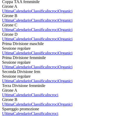
Coppa TAA femminile
Girone A
Ultima
Calendario
Classifica
Incroci
Organici
Girone B
Ultima
Calendario
Classifica
Incroci
Organici
Girone C
Ultima
Calendario
Classifica
Incroci
Organici
Girone D
Ultima
Calendario
Classifica
Incroci
Organici
Prima Divisione maschile
Sessione regolare
Ultima
Calendario
Classifica
Incroci
Organici
Prima Divisione femminile
Sessione regolare
Ultima
Calendario
Classifica
Incroci
Organici
Seconda Divisione fem
Sessione regolare
Ultima
Calendario
Classifica
Incroci
Organici
Terza Divisione femminile
Girone A
Ultima
Calendario
Classifica
Incroci
Girone B
Ultima
Calendario
Classifica
Incroci
Organici
Spareggio promozione
Ultima
Calendario
Classifica
Incroci