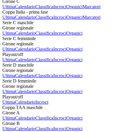
Girone C
Ultima
Calendario
Classifica
Incroci
Organici
Marcatori
Coppa Italia - prima fase
Ultima
Calendario
Classifica
Incroci
Organici
Marcatori
Serie C maschile
Girone regionale
Ultima
Calendario
Classifica
Incroci
Organici
Serie C femminile
Girone regionale
Ultima
Calendario
Classifica
Incroci
Organici
Playout/off
Ultima
Calendario
Classifica
Incroci
Organici
Serie D maschile
Girone regionale
Ultima
Calendario
Classifica
Incroci
Organici
Serie D femminile
Girone regionale
Ultima
Calendario
Classifica
Incroci
Organici
Playout/off
Ultima
Calendario
Incroci
Coppa TAA maschile
Girone A
Ultima
Calendario
Classifica
Incroci
Organici
Girone B
Ultima
Calendario
Classifica
Incroci
Organici