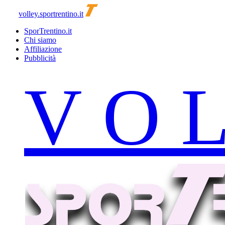
volley.sportrentino.it
SporTrentino.it
Chi siamo
Affiliazione
Pubblicità