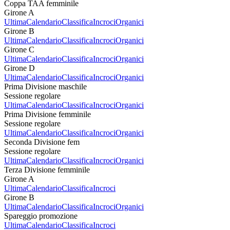
Coppa TAA femminile
Girone A
Ultima
Calendario
Classifica
Incroci
Organici
Girone B
Ultima
Calendario
Classifica
Incroci
Organici
Girone C
Ultima
Calendario
Classifica
Incroci
Organici
Girone D
Ultima
Calendario
Classifica
Incroci
Organici
Prima Divisione maschile
Sessione regolare
Ultima
Calendario
Classifica
Incroci
Organici
Prima Divisione femminile
Sessione regolare
Ultima
Calendario
Classifica
Incroci
Organici
Seconda Divisione fem
Sessione regolare
Ultima
Calendario
Classifica
Incroci
Organici
Terza Divisione femminile
Girone A
Ultima
Calendario
Classifica
Incroci
Girone B
Ultima
Calendario
Classifica
Incroci
Organici
Spareggio promozione
Ultima
Calendario
Classifica
Incroci