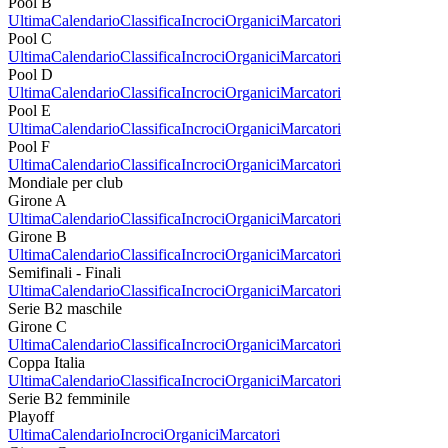
Pool B
Ultima
Calendario
Classifica
Incroci
Organici
Marcatori
Pool C
Ultima
Calendario
Classifica
Incroci
Organici
Marcatori
Pool D
Ultima
Calendario
Classifica
Incroci
Organici
Marcatori
Pool E
Ultima
Calendario
Classifica
Incroci
Organici
Marcatori
Pool F
Ultima
Calendario
Classifica
Incroci
Organici
Marcatori
Mondiale per club
Girone A
Ultima
Calendario
Classifica
Incroci
Organici
Marcatori
Girone B
Ultima
Calendario
Classifica
Incroci
Organici
Marcatori
Semifinali - Finali
Ultima
Calendario
Classifica
Incroci
Organici
Marcatori
Serie B2 maschile
Girone C
Ultima
Calendario
Classifica
Incroci
Organici
Marcatori
Coppa Italia
Ultima
Calendario
Classifica
Incroci
Organici
Marcatori
Serie B2 femminile
Playoff
Ultima
Calendario
Incroci
Organici
Marcatori