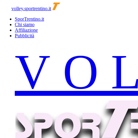
volley.sportrentino.it
SporTrentino.it
Chi siamo
Affiliazione
Pubblicità