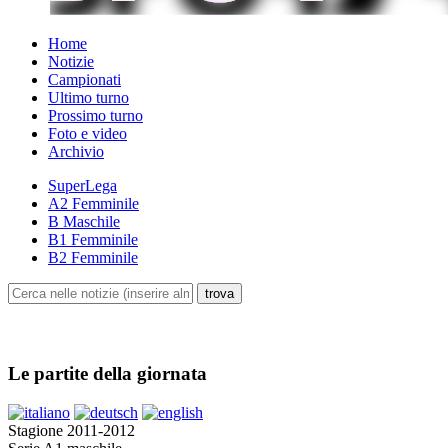
Home
Notizie
Campionati
Ultimo turno
Prossimo turno
Foto e video
Archivio
SuperLega
A2 Femminile
B Maschile
B1 Femminile
B2 Femminile
Le partite della giornata
Stagione 2011-2012