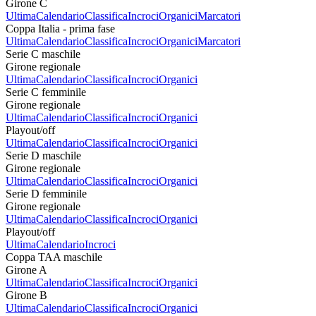
Girone C
Ultima
Calendario
Classifica
Incroci
Organici
Marcatori
Coppa Italia - prima fase
Ultima
Calendario
Classifica
Incroci
Organici
Marcatori
Serie C maschile
Girone regionale
Ultima
Calendario
Classifica
Incroci
Organici
Serie C femminile
Girone regionale
Ultima
Calendario
Classifica
Incroci
Organici
Playout/off
Ultima
Calendario
Classifica
Incroci
Organici
Serie D maschile
Girone regionale
Ultima
Calendario
Classifica
Incroci
Organici
Serie D femminile
Girone regionale
Ultima
Calendario
Classifica
Incroci
Organici
Playout/off
Ultima
Calendario
Incroci
Coppa TAA maschile
Girone A
Ultima
Calendario
Classifica
Incroci
Organici
Girone B
Ultima
Calendario
Classifica
Incroci
Organici