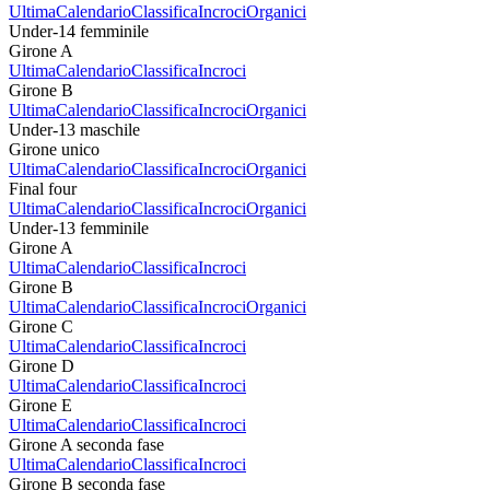
Ultima
Calendario
Classifica
Incroci
Organici
Under-14 femminile
Girone A
Ultima
Calendario
Classifica
Incroci
Girone B
Ultima
Calendario
Classifica
Incroci
Organici
Under-13 maschile
Girone unico
Ultima
Calendario
Classifica
Incroci
Organici
Final four
Ultima
Calendario
Classifica
Incroci
Organici
Under-13 femminile
Girone A
Ultima
Calendario
Classifica
Incroci
Girone B
Ultima
Calendario
Classifica
Incroci
Organici
Girone C
Ultima
Calendario
Classifica
Incroci
Girone D
Ultima
Calendario
Classifica
Incroci
Girone E
Ultima
Calendario
Classifica
Incroci
Girone A seconda fase
Ultima
Calendario
Classifica
Incroci
Girone B seconda fase