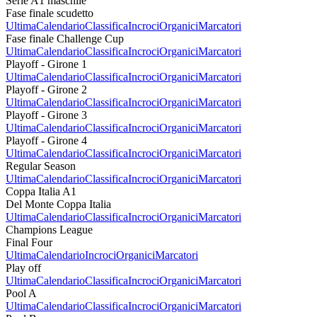
Serie A1 maschile
Fase finale scudetto
Ultima
Calendario
Classifica
Incroci
Organici
Marcatori
Fase finale Challenge Cup
Ultima
Calendario
Classifica
Incroci
Organici
Marcatori
Playoff - Girone 1
Ultima
Calendario
Classifica
Incroci
Organici
Marcatori
Playoff - Girone 2
Ultima
Calendario
Classifica
Incroci
Organici
Marcatori
Playoff - Girone 3
Ultima
Calendario
Classifica
Incroci
Organici
Marcatori
Playoff - Girone 4
Ultima
Calendario
Classifica
Incroci
Organici
Marcatori
Regular Season
Ultima
Calendario
Classifica
Incroci
Organici
Marcatori
Coppa Italia A1
Del Monte Coppa Italia
Ultima
Calendario
Classifica
Incroci
Organici
Marcatori
Champions League
Final Four
Ultima
Calendario
Incroci
Organici
Marcatori
Play off
Ultima
Calendario
Classifica
Incroci
Organici
Marcatori
Pool A
Ultima
Calendario
Classifica
Incroci
Organici
Marcatori