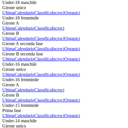
Under-18 maschile
Girone unico
Ultima
Calendario
Classifica
Incroci
Organici
Under-18 femminile
Girone A
Ultima
Calendario
Classifica
Incroci
Girone B
Ultima
Calendario
Classifica
Incroci
Organici
Girone A seconda fase
Ultima
Calendario
Classifica
Incroci
Organici
Girone B seconda fase
Ultima
Calendario
Classifica
Incroci
Organici
Under-16 maschile
Girone unico
Ultima
Calendario
Classifica
Incroci
Organici
Under-16 femminile
Girone A
Ultima
Calendario
Classifica
Incroci
Girone B
Ultima
Calendario
Classifica
Incroci
Organici
Under-15 femminile
Prima fase
Ultima
Calendario
Classifica
Incroci
Organici
Under-14 maschile
Girone unico