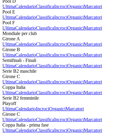
Pool D
Ultima
Calendario
Classifica
Incroci
Organici
Marcatori
Pool E
Ultima
Calendario
Classifica
Incroci
Organici
Marcatori
Pool F
Ultima
Calendario
Classifica
Incroci
Organici
Marcatori
Mondiale per club
Girone A
Ultima
Calendario
Classifica
Incroci
Organici
Marcatori
Girone B
Ultima
Calendario
Classifica
Incroci
Organici
Marcatori
Semifinali - Finali
Ultima
Calendario
Classifica
Incroci
Organici
Marcatori
Serie B2 maschile
Girone C
Ultima
Calendario
Classifica
Incroci
Organici
Marcatori
Coppa Italia
Ultima
Calendario
Classifica
Incroci
Organici
Marcatori
Serie B2 femminile
Playoff
Ultima
Calendario
Incroci
Organici
Marcatori
Girone C
Ultima
Calendario
Classifica
Incroci
Organici
Marcatori
Coppa Italia - prima fase
Ultima
Calendario
Classifica
Incroci
Organici
Marcatori