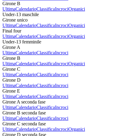
Girone B
Ultima
Calendario
Classifica
Incroci
Organici
Under-13 maschile
Girone unico
Ultima
Calendario
Classifica
Incroci
Organici
Final four
Ultima
Calendario
Classifica
Incroci
Organici
Under-13 femminile
Girone A
Ultima
Calendario
Classifica
Incroci
Girone B
Ultima
Calendario
Classifica
Incroci
Organici
Girone C
Ultima
Calendario
Classifica
Incroci
Girone D
Ultima
Calendario
Classifica
Incroci
Girone E
Ultima
Calendario
Classifica
Incroci
Girone A seconda fase
Ultima
Calendario
Classifica
Incroci
Girone B seconda fase
Ultima
Calendario
Classifica
Incroci
Girone C seconda fase
Ultima
Calendario
Classifica
Incroci
Organici
Girone D seconda fase