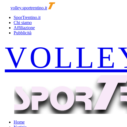
volley.sportrentino.it
SporTrentino.it
Chi siamo
Affiliazione
Pubblicità
Home