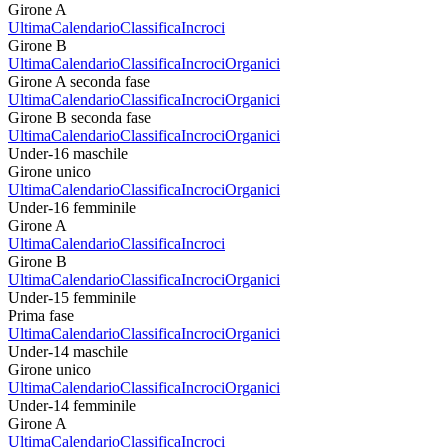
Girone A
Ultima
Calendario
Classifica
Incroci
Girone B
Ultima
Calendario
Classifica
Incroci
Organici
Girone A seconda fase
Ultima
Calendario
Classifica
Incroci
Organici
Girone B seconda fase
Ultima
Calendario
Classifica
Incroci
Organici
Under-16 maschile
Girone unico
Ultima
Calendario
Classifica
Incroci
Organici
Under-16 femminile
Girone A
Ultima
Calendario
Classifica
Incroci
Girone B
Ultima
Calendario
Classifica
Incroci
Organici
Under-15 femminile
Prima fase
Ultima
Calendario
Classifica
Incroci
Organici
Under-14 maschile
Girone unico
Ultima
Calendario
Classifica
Incroci
Organici
Under-14 femminile
Girone A
Ultima
Calendario
Classifica
Incroci