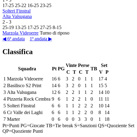
17
-
25
25
-
22
16
-
25
23
-
25
Solteri Finstral
Alta Valsugana
2
-
3
25
-
19
13
-
25
17
-
25
27
-
25
8
-
15
Marzola Videoerre
Turno di riposo
◀ 6ª andata
1ª andata ▶
Classifica
Vinte
Perse
Set
Squadra
Pt
PG
TB
C
T
C
T
V
P
1
Marzola Videoerre
16
6
3
2
0
1
1
17
4
2
Basilisco S2 Print
14
6
3
2
0
1
1
15
5
3
Alta Valsugana
12
6
2
2
1
1
2
14
10
4
Pizzeria Rock Cembra
9
6
1
2
2
1
0
11
11
5
Solteri Finstral
6
6
1
1
2
2
2
10
14
6
Cr Valle dei Laghi
6
6
1
1
2
2
0
8
14
7
Marter
0
6
0
0
3
3
0
1
18
Pt=Punti
PG=Giocate
TB=Tie break
S=Sanzioni
QS=Quoziente Set
QP=Quoziente Punti