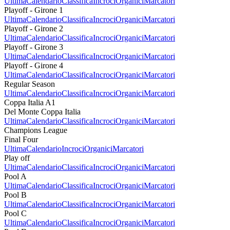
Ultima
Calendario
Classifica
Incroci
Organici
Marcatori
Playoff - Girone 1
Ultima
Calendario
Classifica
Incroci
Organici
Marcatori
Playoff - Girone 2
Ultima
Calendario
Classifica
Incroci
Organici
Marcatori
Playoff - Girone 3
Ultima
Calendario
Classifica
Incroci
Organici
Marcatori
Playoff - Girone 4
Ultima
Calendario
Classifica
Incroci
Organici
Marcatori
Regular Season
Ultima
Calendario
Classifica
Incroci
Organici
Marcatori
Coppa Italia A1
Del Monte Coppa Italia
Ultima
Calendario
Classifica
Incroci
Organici
Marcatori
Champions League
Final Four
Ultima
Calendario
Incroci
Organici
Marcatori
Play off
Ultima
Calendario
Classifica
Incroci
Organici
Marcatori
Pool A
Ultima
Calendario
Classifica
Incroci
Organici
Marcatori
Pool B
Ultima
Calendario
Classifica
Incroci
Organici
Marcatori
Pool C
Ultima
Calendario
Classifica
Incroci
Organici
Marcatori