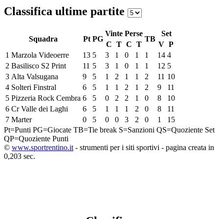
Classifica ultime partite
Vinte
Perse
Set
Squadra
Pt
PG
TB
C
T
C
T
V
P
1
Marzola Videoerre
13
5
3
1
0
1
1
14
4
2
Basilisco S2 Print
11
5
3
1
0
1
1
12
5
3
Alta Valsugana
9
5
1
2
1
1
2
11
10
4
Solteri Finstral
6
5
1
1
2
1
2
9
11
5
Pizzeria Rock Cembra
6
5
0
2
2
1
0
8
10
6
Cr Valle dei Laghi
6
5
1
1
1
2
0
8
11
7
Marter
0
5
0
0
3
2
0
1
15
Pt=Punti
PG=Giocate
TB=Tie break
S=Sanzioni
QS=Quoziente Set
QP=Quoziente Punti
©
www.sportrentino.it
- strumenti per i siti sportivi - pagina creata in
0,203 sec.