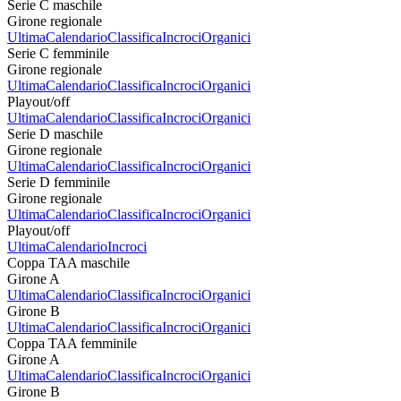
Serie C maschile
Girone regionale
Ultima
Calendario
Classifica
Incroci
Organici
Serie C femminile
Girone regionale
Ultima
Calendario
Classifica
Incroci
Organici
Playout/off
Ultima
Calendario
Classifica
Incroci
Organici
Serie D maschile
Girone regionale
Ultima
Calendario
Classifica
Incroci
Organici
Serie D femminile
Girone regionale
Ultima
Calendario
Classifica
Incroci
Organici
Playout/off
Ultima
Calendario
Incroci
Coppa TAA maschile
Girone A
Ultima
Calendario
Classifica
Incroci
Organici
Girone B
Ultima
Calendario
Classifica
Incroci
Organici
Coppa TAA femminile
Girone A
Ultima
Calendario
Classifica
Incroci
Organici
Girone B