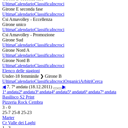
Ultima
Calendario
Classifica
Incroci
Girone E seconda fase
Ultima
Calendario
Classifica
Incroci
Csi Amavolley - Eccellenza
Girone unico
Ultima
Calendario
Classifica
Incroci
Csi Amavolley - Promozione
Girone Sud
Ultima
Calendario
Classifica
Incroci
Girone Nord A
Ultima
Calendario
Classifica
Incroci
Girone Nord B
Ultima
Calendario
Classifica
Incroci
Elenco delle stagioni
Under-18 femminile ❯ Girone B
Ultima
Calendario
Classifica
Incroci
Organici
Arbitri
Cerca
◀
7. 7ª andata (18.12.2011)
▶
1ª andata
2ª andata
3ª andata
4ª andata
5ª andata
6ª andata
7ª andata
Basilisco S2 Print
Pizzeria Rock Cembra
3
-
0
25
-
7
25
-
8
25
-
23
Marter
Cr Valle dei Laghi
1
-
3