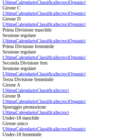
Ultima
Calendario
Classifica
Incroci
Organici
Girone C
Ultima
Calendario
Classifica
Incroci
Organici
Girone D
Ultima
Calendario
Classifica
Incroci
Organici
Prima Divisione maschile
Sessione regolare
Ultima
Calendario
Classifica
Incroci
Organici
Prima Divisione femminile
Sessione regolare
Ultima
Calendario
Classifica
Incroci
Organici
Seconda Divisione fem
Sessione regolare
Ultima
Calendario
Classifica
Incroci
Organici
Terza Divisione femminile
Girone A
Ultima
Calendario
Classifica
Incroci
Girone B
Ultima
Calendario
Classifica
Incroci
Organici
Spareggio promozione
Ultima
Calendario
Classifica
Incroci
Under-18 maschile
Girone unico
Ultima
Calendario
Classifica
Incroci
Organici
Under-18 femminile