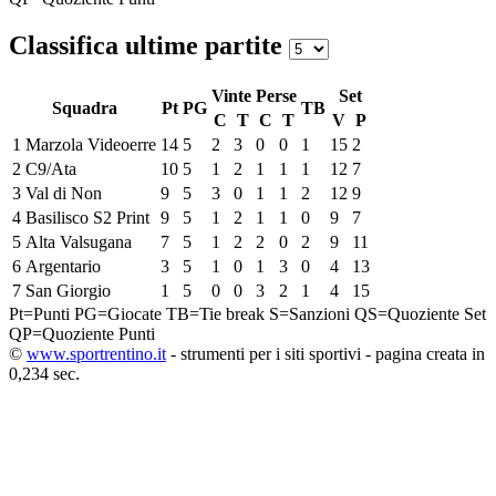
Classifica ultime partite
Vinte
Perse
Set
Squadra
Pt
PG
TB
C
T
C
T
V
P
1
Marzola Videoerre
14
5
2
3
0
0
1
15
2
2
C9/Ata
10
5
1
2
1
1
1
12
7
3
Val di Non
9
5
3
0
1
1
2
12
9
4
Basilisco S2 Print
9
5
1
2
1
1
0
9
7
5
Alta Valsugana
7
5
1
2
2
0
2
9
11
6
Argentario
3
5
1
0
1
3
0
4
13
7
San Giorgio
1
5
0
0
3
2
1
4
15
Pt=Punti
PG=Giocate
TB=Tie break
S=Sanzioni
QS=Quoziente Set
QP=Quoziente Punti
©
www.sportrentino.it
- strumenti per i siti sportivi - pagina creata in
0,234 sec.