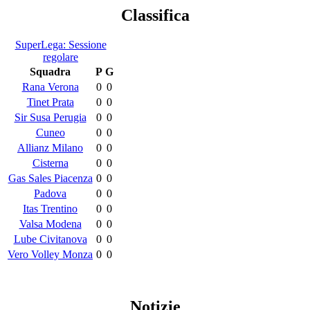
Classifica
SuperLega: Sessione
regolare
Squadra
P
G
Rana Verona
0
0
Tinet Prata
0
0
Sir Susa Perugia
0
0
Cuneo
0
0
Allianz Milano
0
0
Cisterna
0
0
Gas Sales Piacenza
0
0
Padova
0
0
Itas Trentino
0
0
Valsa Modena
0
0
Lube Civitanova
0
0
Vero Volley Monza
0
0
Notizie