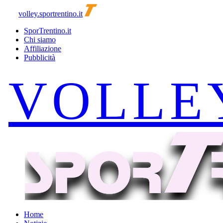
volley.sportrentino.it
SporTrentino.it
Chi siamo
Affiliazione
Pubblicità
Home