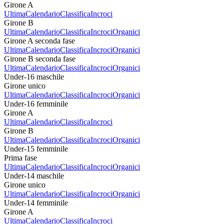
Girone A
Ultima
Calendario
Classifica
Incroci
Girone B
Ultima
Calendario
Classifica
Incroci
Organici
Girone A seconda fase
Ultima
Calendario
Classifica
Incroci
Organici
Girone B seconda fase
Ultima
Calendario
Classifica
Incroci
Organici
Under-16 maschile
Girone unico
Ultima
Calendario
Classifica
Incroci
Organici
Under-16 femminile
Girone A
Ultima
Calendario
Classifica
Incroci
Girone B
Ultima
Calendario
Classifica
Incroci
Organici
Under-15 femminile
Prima fase
Ultima
Calendario
Classifica
Incroci
Organici
Under-14 maschile
Girone unico
Ultima
Calendario
Classifica
Incroci
Organici
Under-14 femminile
Girone A
Ultima
Calendario
Classifica
Incroci