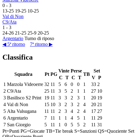
0
-
3
13
-
25
19
-
25
10
-
25
Val di Non
C9/Ata
1
-
3
24
-
26
21
-
25
25
-
9
20
-
25
Argentario
Turno di riposo
◀ 5ª ritorno
7ª ritorno ▶
Classifica
Vinte
Perse
Set
Squadra
Pt
PG
TB
C
T
C
T
V
P
1
Marzola Videoerre
32
11
5
6
0
0
1
33
2
2
C9/Ata
25
11
3
5
2
1
1
27
10
3
Basilisco S2 Print
19
11
3
3
2
3
1
20
19
4
Val di Non
15
10
3
2
3
2
4
20
21
5
Alta Valsugana
11
11
2
3
4
2
4
17
27
6
Argentario
7
11
1
1
4
5
1
11
29
7
San Giorgio
5
11
1
0
5
5
2
11
31
Pt=Punti
PG=Giocate
TB=Tie break
S=Sanzioni
QS=Quoziente Set
QP=Quoziente Punti