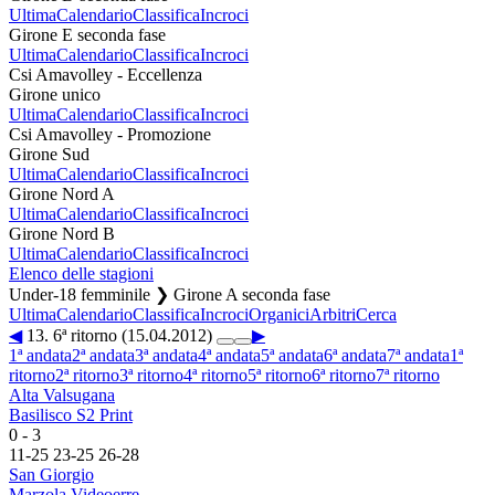
Ultima
Calendario
Classifica
Incroci
Girone E seconda fase
Ultima
Calendario
Classifica
Incroci
Csi Amavolley - Eccellenza
Girone unico
Ultima
Calendario
Classifica
Incroci
Csi Amavolley - Promozione
Girone Sud
Ultima
Calendario
Classifica
Incroci
Girone Nord A
Ultima
Calendario
Classifica
Incroci
Girone Nord B
Ultima
Calendario
Classifica
Incroci
Elenco delle stagioni
Under-18 femminile ❯ Girone A seconda fase
Ultima
Calendario
Classifica
Incroci
Organici
Arbitri
Cerca
◀
13. 6ª ritorno (15.04.2012)
▶
1ª andata
2ª andata
3ª andata
4ª andata
5ª andata
6ª andata
7ª andata
1ª
ritorno
2ª ritorno
3ª ritorno
4ª ritorno
5ª ritorno
6ª ritorno
7ª ritorno
Alta Valsugana
Basilisco S2 Print
0
-
3
11
-
25
23
-
25
26
-
28
San Giorgio
Marzola Videoerre