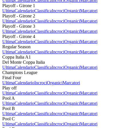
Ultima
Calendario
Classifica
Incroci
Organici
Marcatori
Playoff - Girone 1
Ultima
Calendario
Classifica
Incroci
Organici
Marcatori
Playoff - Girone 2
Ultima
Calendario
Classifica
Incroci
Organici
Marcatori
Playoff - Girone 3
Ultima
Calendario
Classifica
Incroci
Organici
Marcatori
Playoff - Girone 4
Ultima
Calendario
Classifica
Incroci
Organici
Marcatori
Regular Season
Ultima
Calendario
Classifica
Incroci
Organici
Marcatori
Coppa Italia A1
Del Monte Coppa Italia
Ultima
Calendario
Classifica
Incroci
Organici
Marcatori
Champions League
Final Four
Ultima
Calendario
Incroci
Organici
Marcatori
Play off
Ultima
Calendario
Classifica
Incroci
Organici
Marcatori
Pool A
Ultima
Calendario
Classifica
Incroci
Organici
Marcatori
Pool B
Ultima
Calendario
Classifica
Incroci
Organici
Marcatori
Pool C
Ultima
Calendario
Classifica
Incroci
Organici
Marcatori