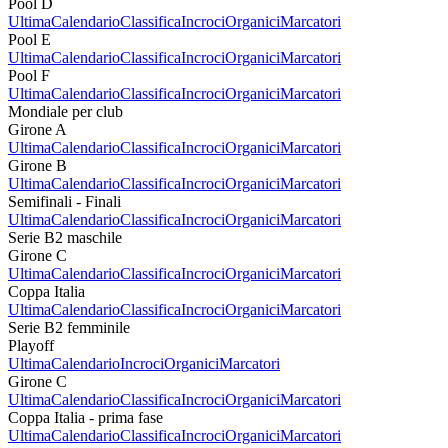
Pool D
Ultima
Calendario
Classifica
Incroci
Organici
Marcatori
Pool E
Ultima
Calendario
Classifica
Incroci
Organici
Marcatori
Pool F
Ultima
Calendario
Classifica
Incroci
Organici
Marcatori
Mondiale per club
Girone A
Ultima
Calendario
Classifica
Incroci
Organici
Marcatori
Girone B
Ultima
Calendario
Classifica
Incroci
Organici
Marcatori
Semifinali - Finali
Ultima
Calendario
Classifica
Incroci
Organici
Marcatori
Serie B2 maschile
Girone C
Ultima
Calendario
Classifica
Incroci
Organici
Marcatori
Coppa Italia
Ultima
Calendario
Classifica
Incroci
Organici
Marcatori
Serie B2 femminile
Playoff
Ultima
Calendario
Incroci
Organici
Marcatori
Girone C
Ultima
Calendario
Classifica
Incroci
Organici
Marcatori
Coppa Italia - prima fase
Ultima
Calendario
Classifica
Incroci
Organici
Marcatori