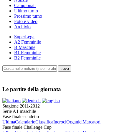
Notizie
Campionati
Ultimo turno
Prossimo turno
Foto e video
Archivio
SuperLega
A2 Femminile
B Maschile
B1 Femminile
B2 Femminile
Le partite della giornata
Stagione 2011-2012
Serie A1 maschile
Fase finale scudetto
Ultima
Calendario
Classifica
Incroci
Organici
Marcatori
Fase finale Challenge Cup