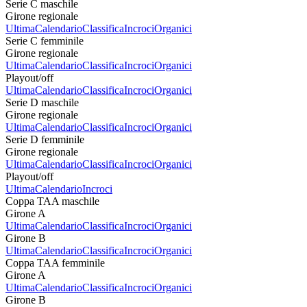
Serie C maschile
Girone regionale
Ultima
Calendario
Classifica
Incroci
Organici
Serie C femminile
Girone regionale
Ultima
Calendario
Classifica
Incroci
Organici
Playout/off
Ultima
Calendario
Classifica
Incroci
Organici
Serie D maschile
Girone regionale
Ultima
Calendario
Classifica
Incroci
Organici
Serie D femminile
Girone regionale
Ultima
Calendario
Classifica
Incroci
Organici
Playout/off
Ultima
Calendario
Incroci
Coppa TAA maschile
Girone A
Ultima
Calendario
Classifica
Incroci
Organici
Girone B
Ultima
Calendario
Classifica
Incroci
Organici
Coppa TAA femminile
Girone A
Ultima
Calendario
Classifica
Incroci
Organici
Girone B