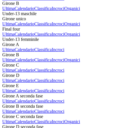
Girone B
Ultima
Calendario
Classifica
Incroci
Organici
Under-13 maschile
Girone unico
Ultima
Calendario
Classifica
Incroci
Organici
Final four
Ultima
Calendario
Classifica
Incroci
Organici
Under-13 femminile
Girone A
Ultima
Calendario
Classifica
Incroci
Girone B
Ultima
Calendario
Classifica
Incroci
Organici
Girone C
Ultima
Calendario
Classifica
Incroci
Girone D
Ultima
Calendario
Classifica
Incroci
Girone E
Ultima
Calendario
Classifica
Incroci
Girone A seconda fase
Ultima
Calendario
Classifica
Incroci
Girone B seconda fase
Ultima
Calendario
Classifica
Incroci
Girone C seconda fase
Ultima
Calendario
Classifica
Incroci
Organici
Girone D seconda fase