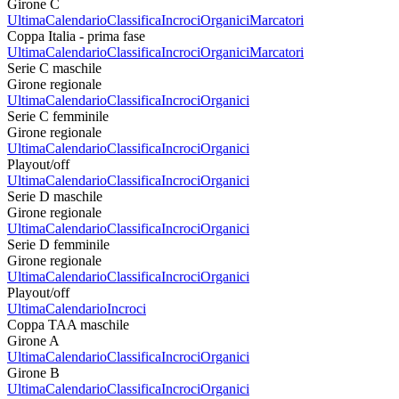
Girone C
Ultima
Calendario
Classifica
Incroci
Organici
Marcatori
Coppa Italia - prima fase
Ultima
Calendario
Classifica
Incroci
Organici
Marcatori
Serie C maschile
Girone regionale
Ultima
Calendario
Classifica
Incroci
Organici
Serie C femminile
Girone regionale
Ultima
Calendario
Classifica
Incroci
Organici
Playout/off
Ultima
Calendario
Classifica
Incroci
Organici
Serie D maschile
Girone regionale
Ultima
Calendario
Classifica
Incroci
Organici
Serie D femminile
Girone regionale
Ultima
Calendario
Classifica
Incroci
Organici
Playout/off
Ultima
Calendario
Incroci
Coppa TAA maschile
Girone A
Ultima
Calendario
Classifica
Incroci
Organici
Girone B
Ultima
Calendario
Classifica
Incroci
Organici