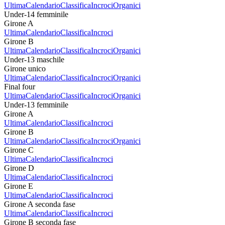
Ultima
Calendario
Classifica
Incroci
Organici
Under-14 femminile
Girone A
Ultima
Calendario
Classifica
Incroci
Girone B
Ultima
Calendario
Classifica
Incroci
Organici
Under-13 maschile
Girone unico
Ultima
Calendario
Classifica
Incroci
Organici
Final four
Ultima
Calendario
Classifica
Incroci
Organici
Under-13 femminile
Girone A
Ultima
Calendario
Classifica
Incroci
Girone B
Ultima
Calendario
Classifica
Incroci
Organici
Girone C
Ultima
Calendario
Classifica
Incroci
Girone D
Ultima
Calendario
Classifica
Incroci
Girone E
Ultima
Calendario
Classifica
Incroci
Girone A seconda fase
Ultima
Calendario
Classifica
Incroci
Girone B seconda fase