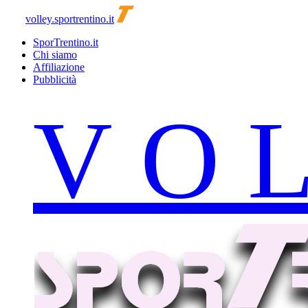
volley.sportrentino.it
SporTrentino.it
Chi siamo
Affiliazione
Pubblicità