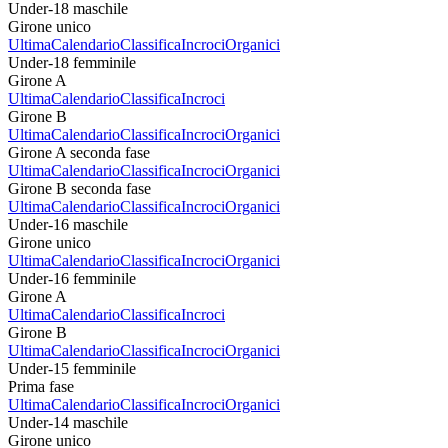
Under-18 maschile
Girone unico
Ultima
Calendario
Classifica
Incroci
Organici
Under-18 femminile
Girone A
Ultima
Calendario
Classifica
Incroci
Girone B
Ultima
Calendario
Classifica
Incroci
Organici
Girone A seconda fase
Ultima
Calendario
Classifica
Incroci
Organici
Girone B seconda fase
Ultima
Calendario
Classifica
Incroci
Organici
Under-16 maschile
Girone unico
Ultima
Calendario
Classifica
Incroci
Organici
Under-16 femminile
Girone A
Ultima
Calendario
Classifica
Incroci
Girone B
Ultima
Calendario
Classifica
Incroci
Organici
Under-15 femminile
Prima fase
Ultima
Calendario
Classifica
Incroci
Organici
Under-14 maschile
Girone unico