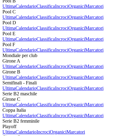
Pool B
Ultima
Calendario
Classifica
Incroci
Organici
Marcatori
Pool C
Ultima
Calendario
Classifica
Incroci
Organici
Marcatori
Pool D
Ultima
Calendario
Classifica
Incroci
Organici
Marcatori
Pool E
Ultima
Calendario
Classifica
Incroci
Organici
Marcatori
Pool F
Ultima
Calendario
Classifica
Incroci
Organici
Marcatori
Mondiale per club
Girone A
Ultima
Calendario
Classifica
Incroci
Organici
Marcatori
Girone B
Ultima
Calendario
Classifica
Incroci
Organici
Marcatori
Semifinali - Finali
Ultima
Calendario
Classifica
Incroci
Organici
Marcatori
Serie B2 maschile
Girone C
Ultima
Calendario
Classifica
Incroci
Organici
Marcatori
Coppa Italia
Ultima
Calendario
Classifica
Incroci
Organici
Marcatori
Serie B2 femminile
Playoff
Ultima
Calendario
Incroci
Organici
Marcatori