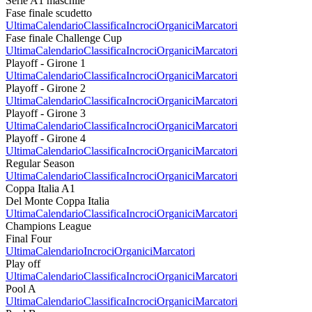
Serie A1 maschile
Fase finale scudetto
Ultima
Calendario
Classifica
Incroci
Organici
Marcatori
Fase finale Challenge Cup
Ultima
Calendario
Classifica
Incroci
Organici
Marcatori
Playoff - Girone 1
Ultima
Calendario
Classifica
Incroci
Organici
Marcatori
Playoff - Girone 2
Ultima
Calendario
Classifica
Incroci
Organici
Marcatori
Playoff - Girone 3
Ultima
Calendario
Classifica
Incroci
Organici
Marcatori
Playoff - Girone 4
Ultima
Calendario
Classifica
Incroci
Organici
Marcatori
Regular Season
Ultima
Calendario
Classifica
Incroci
Organici
Marcatori
Coppa Italia A1
Del Monte Coppa Italia
Ultima
Calendario
Classifica
Incroci
Organici
Marcatori
Champions League
Final Four
Ultima
Calendario
Incroci
Organici
Marcatori
Play off
Ultima
Calendario
Classifica
Incroci
Organici
Marcatori
Pool A
Ultima
Calendario
Classifica
Incroci
Organici
Marcatori