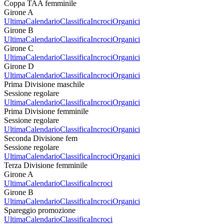
Coppa TAA femminile
Girone A
Ultima
Calendario
Classifica
Incroci
Organici
Girone B
Ultima
Calendario
Classifica
Incroci
Organici
Girone C
Ultima
Calendario
Classifica
Incroci
Organici
Girone D
Ultima
Calendario
Classifica
Incroci
Organici
Prima Divisione maschile
Sessione regolare
Ultima
Calendario
Classifica
Incroci
Organici
Prima Divisione femminile
Sessione regolare
Ultima
Calendario
Classifica
Incroci
Organici
Seconda Divisione fem
Sessione regolare
Ultima
Calendario
Classifica
Incroci
Organici
Terza Divisione femminile
Girone A
Ultima
Calendario
Classifica
Incroci
Girone B
Ultima
Calendario
Classifica
Incroci
Organici
Spareggio promozione
Ultima
Calendario
Classifica
Incroci