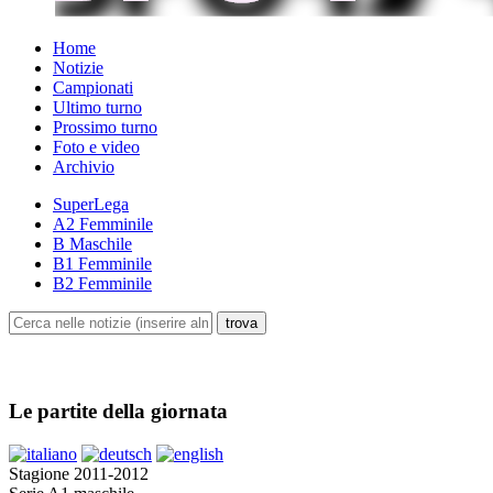
Home
Notizie
Campionati
Ultimo turno
Prossimo turno
Foto e video
Archivio
SuperLega
A2 Femminile
B Maschile
B1 Femminile
B2 Femminile
Le partite della giornata
Stagione 2011-2012