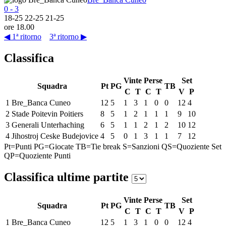
0
-
3
18
-
25
22
-
25
21
-
25
ore 18.00
◀ 1ª ritorno
3ª ritorno ▶
Classifica
Vinte
Perse
Set
Squadra
Pt
PG
TB
C
T
C
T
V
P
1
Bre_Banca Cuneo
12
5
1
3
1
0
0
12
4
2
Stade Poitevin Poitiers
8
5
1
2
1
1
1
9
10
3
Generali Unterhaching
6
5
1
1
2
1
2
10
12
4
Jihostroj Ceske Budejovice
4
5
0
1
3
1
1
7
12
Pt=Punti
PG=Giocate
TB=Tie break
S=Sanzioni
QS=Quoziente Set
QP=Quoziente Punti
Classifica ultime partite
Vinte
Perse
Set
Squadra
Pt
PG
TB
C
T
C
T
V
P
1
Bre_Banca Cuneo
12
5
1
3
1
0
0
12
4