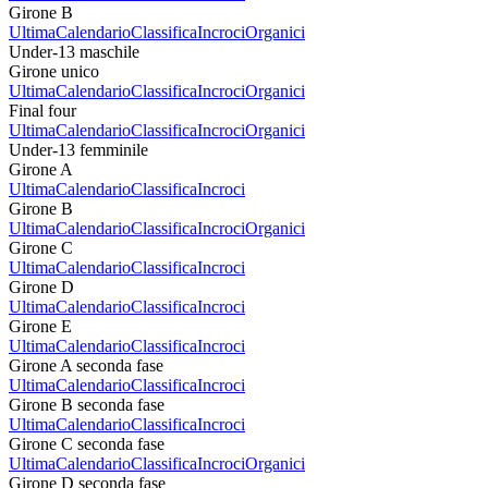
Girone B
Ultima
Calendario
Classifica
Incroci
Organici
Under-13 maschile
Girone unico
Ultima
Calendario
Classifica
Incroci
Organici
Final four
Ultima
Calendario
Classifica
Incroci
Organici
Under-13 femminile
Girone A
Ultima
Calendario
Classifica
Incroci
Girone B
Ultima
Calendario
Classifica
Incroci
Organici
Girone C
Ultima
Calendario
Classifica
Incroci
Girone D
Ultima
Calendario
Classifica
Incroci
Girone E
Ultima
Calendario
Classifica
Incroci
Girone A seconda fase
Ultima
Calendario
Classifica
Incroci
Girone B seconda fase
Ultima
Calendario
Classifica
Incroci
Girone C seconda fase
Ultima
Calendario
Classifica
Incroci
Organici
Girone D seconda fase