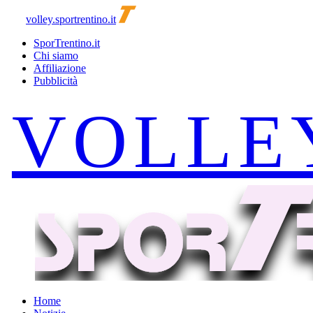
volley.sportrentino.it
SporTrentino.it
Chi siamo
Affiliazione
Pubblicità
Home