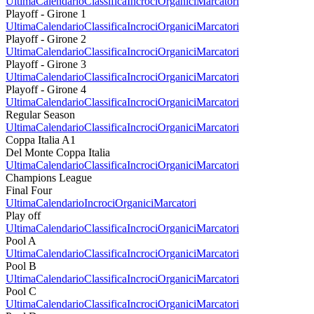
Ultima
Calendario
Classifica
Incroci
Organici
Marcatori
Playoff - Girone 1
Ultima
Calendario
Classifica
Incroci
Organici
Marcatori
Playoff - Girone 2
Ultima
Calendario
Classifica
Incroci
Organici
Marcatori
Playoff - Girone 3
Ultima
Calendario
Classifica
Incroci
Organici
Marcatori
Playoff - Girone 4
Ultima
Calendario
Classifica
Incroci
Organici
Marcatori
Regular Season
Ultima
Calendario
Classifica
Incroci
Organici
Marcatori
Coppa Italia A1
Del Monte Coppa Italia
Ultima
Calendario
Classifica
Incroci
Organici
Marcatori
Champions League
Final Four
Ultima
Calendario
Incroci
Organici
Marcatori
Play off
Ultima
Calendario
Classifica
Incroci
Organici
Marcatori
Pool A
Ultima
Calendario
Classifica
Incroci
Organici
Marcatori
Pool B
Ultima
Calendario
Classifica
Incroci
Organici
Marcatori
Pool C
Ultima
Calendario
Classifica
Incroci
Organici
Marcatori