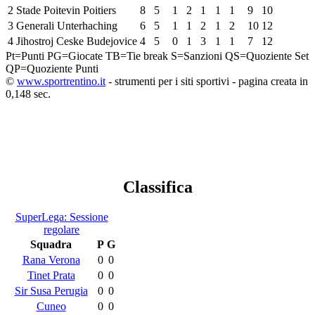
2
Stade Poitevin Poitiers
8
5
1
2
1
1
1
9
10
3
Generali Unterhaching
6
5
1
1
2
1
2
10
12
4
Jihostroj Ceske Budejovice
4
5
0
1
3
1
1
7
12
Pt=Punti
PG=Giocate
TB=Tie break
S=Sanzioni
QS=Quoziente Set
QP=Quoziente Punti
©
www.sportrentino.it
- strumenti per i siti sportivi - pagina creata in
0,148 sec.
Classifica
SuperLega: Sessione
regolare
Squadra
P
G
Rana Verona
0
0
Tinet Prata
0
0
Sir Susa Perugia
0
0
Cuneo
0
0