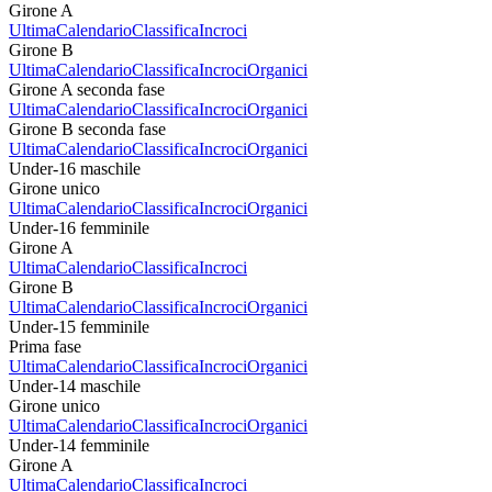
Girone A
Ultima
Calendario
Classifica
Incroci
Girone B
Ultima
Calendario
Classifica
Incroci
Organici
Girone A seconda fase
Ultima
Calendario
Classifica
Incroci
Organici
Girone B seconda fase
Ultima
Calendario
Classifica
Incroci
Organici
Under-16 maschile
Girone unico
Ultima
Calendario
Classifica
Incroci
Organici
Under-16 femminile
Girone A
Ultima
Calendario
Classifica
Incroci
Girone B
Ultima
Calendario
Classifica
Incroci
Organici
Under-15 femminile
Prima fase
Ultima
Calendario
Classifica
Incroci
Organici
Under-14 maschile
Girone unico
Ultima
Calendario
Classifica
Incroci
Organici
Under-14 femminile
Girone A
Ultima
Calendario
Classifica
Incroci