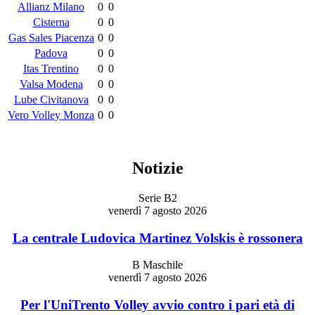
Allianz Milano
0
0
Cisterna
0
0
Gas Sales Piacenza
0
0
Padova
0
0
Itas Trentino
0
0
Valsa Modena
0
0
Lube Civitanova
0
0
Vero Volley Monza
0
0
Notizie
Serie B2
venerdì 7 agosto 2026
La centrale Ludovica Martinez Volskis è rossonera
B Maschile
venerdì 7 agosto 2026
Per l'UniTrento Volley avvio contro i pari età di