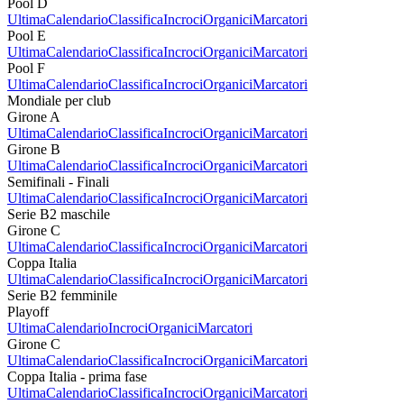
Pool D
Ultima
Calendario
Classifica
Incroci
Organici
Marcatori
Pool E
Ultima
Calendario
Classifica
Incroci
Organici
Marcatori
Pool F
Ultima
Calendario
Classifica
Incroci
Organici
Marcatori
Mondiale per club
Girone A
Ultima
Calendario
Classifica
Incroci
Organici
Marcatori
Girone B
Ultima
Calendario
Classifica
Incroci
Organici
Marcatori
Semifinali - Finali
Ultima
Calendario
Classifica
Incroci
Organici
Marcatori
Serie B2 maschile
Girone C
Ultima
Calendario
Classifica
Incroci
Organici
Marcatori
Coppa Italia
Ultima
Calendario
Classifica
Incroci
Organici
Marcatori
Serie B2 femminile
Playoff
Ultima
Calendario
Incroci
Organici
Marcatori
Girone C
Ultima
Calendario
Classifica
Incroci
Organici
Marcatori
Coppa Italia - prima fase
Ultima
Calendario
Classifica
Incroci
Organici
Marcatori