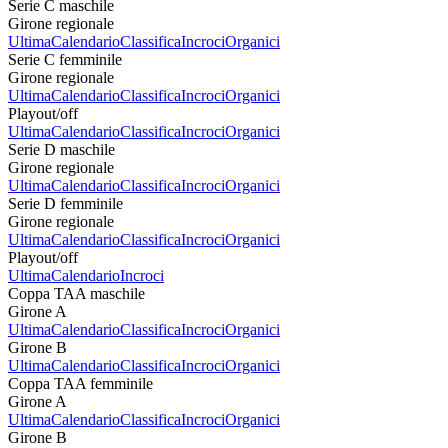
Serie C maschile
Girone regionale
Ultima
Calendario
Classifica
Incroci
Organici
Serie C femminile
Girone regionale
Ultima
Calendario
Classifica
Incroci
Organici
Playout/off
Ultima
Calendario
Classifica
Incroci
Organici
Serie D maschile
Girone regionale
Ultima
Calendario
Classifica
Incroci
Organici
Serie D femminile
Girone regionale
Ultima
Calendario
Classifica
Incroci
Organici
Playout/off
Ultima
Calendario
Incroci
Coppa TAA maschile
Girone A
Ultima
Calendario
Classifica
Incroci
Organici
Girone B
Ultima
Calendario
Classifica
Incroci
Organici
Coppa TAA femminile
Girone A
Ultima
Calendario
Classifica
Incroci
Organici
Girone B