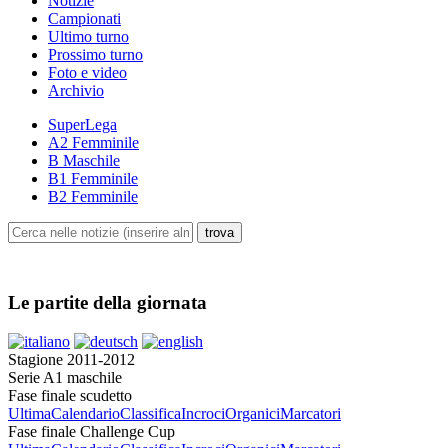
Notizie
Campionati
Ultimo turno
Prossimo turno
Foto e video
Archivio
SuperLega
A2 Femminile
B Maschile
B1 Femminile
B2 Femminile
Le partite della giornata
Stagione 2011-2012
Serie A1 maschile
Fase finale scudetto
Ultima
Calendario
Classifica
Incroci
Organici
Marcatori
Fase finale Challenge Cup