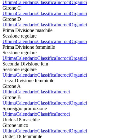
Ultima
Calendario
Classifica
Incroci
Organici
Girone C
Ultima
Calendario
Classifica
Incroci
Organici
Girone D
Ultima
Calendario
Classifica
Incroci
Organici
Prima Divisione maschile
Sessione regolare
Ultima
Calendario
Classifica
Incroci
Organici
Prima Divisione femminile
Sessione regolare
Ultima
Calendario
Classifica
Incroci
Organici
Seconda Divisione fem
Sessione regolare
Ultima
Calendario
Classifica
Incroci
Organici
Terza Divisione femminile
Girone A
Ultima
Calendario
Classifica
Incroci
Girone B
Ultima
Calendario
Classifica
Incroci
Organici
Spareggio promozione
Ultima
Calendario
Classifica
Incroci
Under-18 maschile
Girone unico
Ultima
Calendario
Classifica
Incroci
Organici
Under-18 femminile