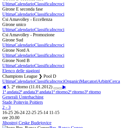
Ultima
Calendario
Classifica
Incroci
Girone E seconda fase
Ultima
Calendario
Classifica
Incroci
Csi Amavolley - Eccellenza
Girone unico
Ultima
Calendario
Classifica
Incroci
Csi Amavolley - Promozione
Girone Sud
Ultima
Calendario
Classifica
Incroci
Girone Nord A
Ultima
Calendario
Classifica
Incroci
Girone Nord B
Ultima
Calendario
Classifica
Incroci
Elenco delle stagioni
Champions League ❯ Pool D
Ultima
Calendario
Classifica
Incroci
Organici
Marcatori
Arbitri
Cerca
◀
5. 2ª ritorno (11.01.2012)
▶
1ª andata
2ª andata
3ª andata
1ª ritorno
2ª ritorno
3ª ritorno
Generali Unterhaching
Stade Poitevin Poitiers
2
-
3
16
-
25
26
-
24
22
-
25
25
-
14
11
-
15
ore 20.00
Jihostroj Ceske Budejovice
Bre_Banca Cuneo